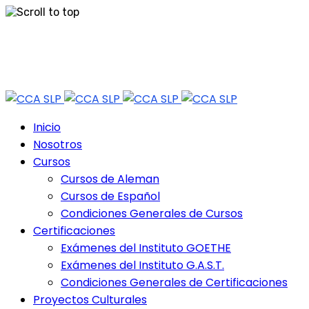
Skip
Tel: 444 813 2232
to
content
Horario de Atención: lun a vie 9:30 - 18.30 Hrs - Sab 10:00 - 12:30 Hrs
Inicio
Nosotros
Cursos
Cursos de Aleman
Cursos de Español
Condiciones Generales de Cursos
Certificaciones
Exámenes del Instituto GOETHE
Exámenes del Instituto G.A.S.T.
Condiciones Generales de Certificaciones
Proyectos Culturales