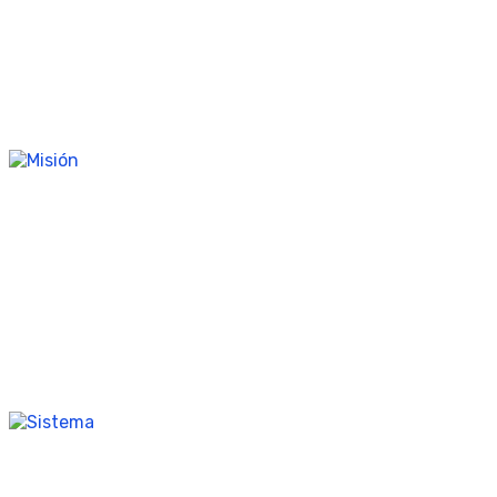
Misión
Tenemos como misión dar soporte a las personas interesadas
en el aprendizaje del idioma alemán, así como el conocimiento
de la cultura alemana.
Sistema