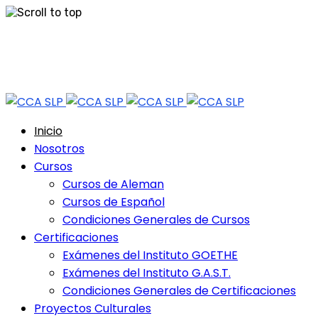
Skip
Tel: 444 813 2232
to
content
Horario de Atención: lun a vie 9:30 - 18.30 Hrs - Sab 10:00 - 12:30 Hrs
Inicio
Nosotros
Cursos
Cursos de Aleman
Cursos de Español
Condiciones Generales de Cursos
Certificaciones
Exámenes del Instituto GOETHE
Exámenes del Instituto G.A.S.T.
Condiciones Generales de Certificaciones
Proyectos Culturales