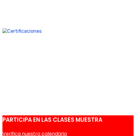
vanguardia.
Certificaciones
Contamos además con las certificaciones oficiales gracias a la
colaboración con el Instituto Goethe e Instituto G.A.S.T.
PARTICIPA EN LAS CLASES MUESTRA
Verifica nuestro calendario