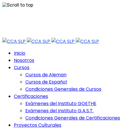
Skip
Tel: 444 813 2232
to
content
Horario de Atención: lun a vie 9:30 - 18.30 Hrs - Sab 10:00 - 12:30 Hrs
Inicio
Nosotros
Cursos
Cursos de Aleman
Cursos de Español
Condiciones Generales de Cursos
Certificaciones
Exámenes del Instituto GOETHE
Exámenes del Instituto G.A.S.T.
Condiciones Generales de Certificaciones
Proyectos Culturales