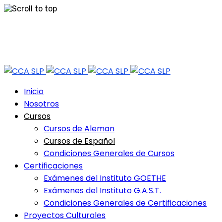
Skip
Tel: 444 813 2232
to
content
Horario de Atención: lun a vie 9:30 - 18.30 Hrs - Sab 10:00 - 12:30 Hrs
Inicio
Nosotros
Cursos
Cursos de Aleman
Cursos de Español
Condiciones Generales de Cursos
Certificaciones
Exámenes del Instituto GOETHE
Exámenes del Instituto G.A.S.T.
Condiciones Generales de Certificaciones
Proyectos Culturales