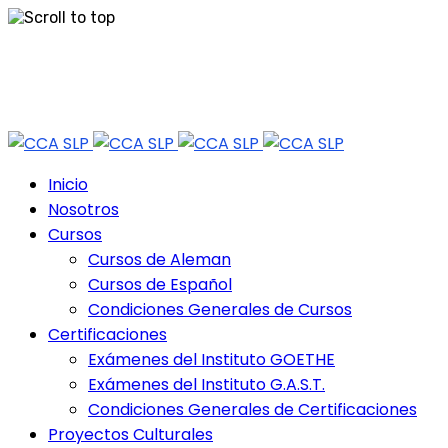
Skip
Tel: 444 813 2232
to
content
Horario de Atención: lun a vie 9:30 - 18.30 Hrs - Sab 10:00 - 12:30 Hrs
Inicio
Nosotros
Cursos
Cursos de Aleman
Cursos de Español
Condiciones Generales de Cursos
Certificaciones
Exámenes del Instituto GOETHE
Exámenes del Instituto G.A.S.T.
Condiciones Generales de Certificaciones
Proyectos Culturales