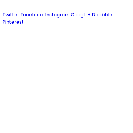
Twitter
Facebook
Instagram
Google+
Dribbble
Pinterest
Consultas Online
Sistema Académico
Biblioteca Goethe
Inscripciones
Informes Cursos y Eventos Culturales
Siguenos en Redes Sociales
Contacto